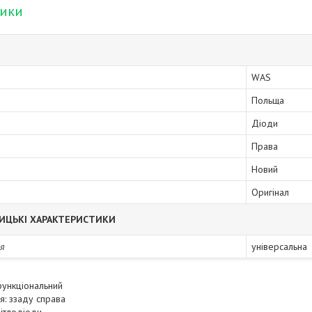
тики
WAS
Польща
Діоди
Права
Новий
Оригінал
ИЦЬКІ ХАРАКТЕРИСТИКИ
я
універсальна
функціональний
я: ззаду справа