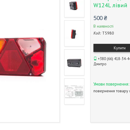
W124L лівий
500 ₴
В наявності
Код:
T5980
Купити
+380 (66) 418-34-4
Дмитро
повернення товару 