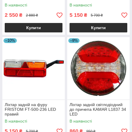
В наявності
В наявності
2 550
5 150
₴
₴
2 880 ₴
5 700 ₴
Купити
Купити
–10%
–9%
Ліхтар задній на фуру
Ліхтар задній світлодіодний
FRISTOM FT-500-236 LED
до причепа KAMAR L1837 34
правий
LED
В наявності
В наявності
5 150
860
₴
₴
5 700 ₴
950 ₴