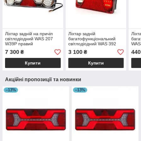
Ліхтар задній на причіп
Ліхтар задній
Ліхт
світлодіодний WAS 207
багатофункціональний
бага
W39P правий
світлодіодний WAS 392
WAS
W70DP правий
7 300
3 100
440
₴
₴
Купити
Купити
Акційні пропозиції та новинки
–13%
–13%