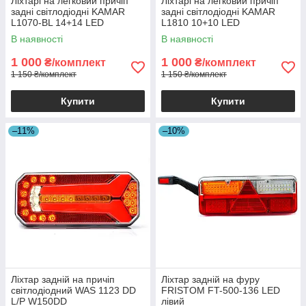
Ліхтарі на легковий причіп
Ліхтарі на легковий причіп
задні світлодіодні KAMAR
задні світлодіодні KAMAR
L1070-BL 14+14 LED
L1810 10+10 LED
стоп+габарит+поворот+підсві
стоп+габарит+поворот
В наявності
В наявності
чування номера
1 000
1 000
₴/комплект
₴/комплект
1 150 ₴/комплект
1 150 ₴/комплект
Купити
Купити
–11%
–10%
Ліхтар задній на причіп
Ліхтар задній на фуру
світлодіодний WAS 1123 DD
FRISTOM FT-500-136 LED
L/P W150DD
лівий