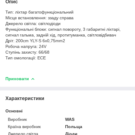
Опис
Тип: ліхтар багатофункціональний
Місце встановлення: ззаду справа
Джерело світла: світлодіоди
Функціональні блоки: сигнал повороту, 3 габаритні ліхтарі,
сигнал гальма, задній хід, протитуманка, світловідбивач
Дріт: 200cm YLY-S 6x0,75mm
2
Робоча напруга: 24V
Ступінь захисту: 66/68
Тип омологації: ECE
Приховати
Характеристики
Основні
Виробник
WAS
Країна виробник
Польща
Джерело світла
Діоди