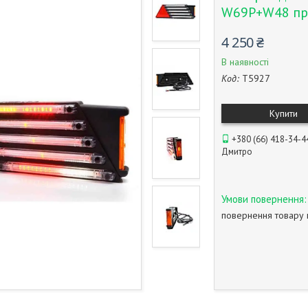
W69P+W48 пр
4 250 ₴
В наявності
Код:
T5927
Купити
+380 (66) 418-34-4
Дмитро
повернення товару 