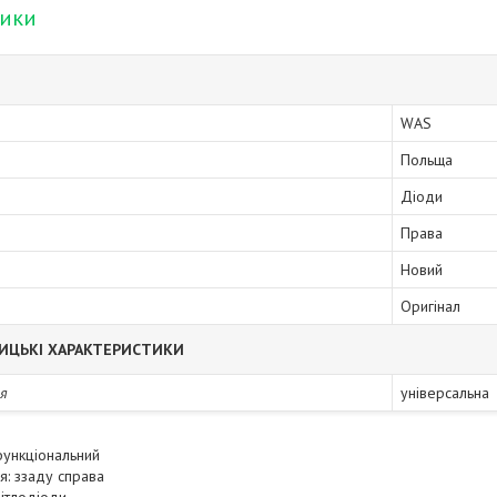
тики
WAS
Польща
Діоди
Права
Новий
Оригінал
ИЦЬКІ ХАРАКТЕРИСТИКИ
я
універсальна
функціональний
я: ззаду справа