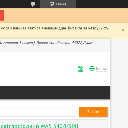
Кошик
мося з вами зв'язатися якнайшвидше. Вибачте за незручність.
ЖК Атлант 1 поверх), Волинська область, 43027, Луцьк,
Кошик
Знайти
й світлодіодний WAS 340/I/SM1