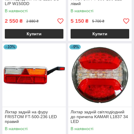
L/P W150DD
лівий
В наявності
В наявності
2 550
5 150
₴
₴
2 880 ₴
5 700 ₴
Купити
Купити
–10%
–9%
Ліхтар задній на фуру
Ліхтар задній світлодіодний
FRISTOM FT-500-236 LED
до причепа KAMAR L1837 34
правий
LED
В наявності
В наявності