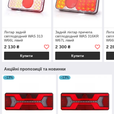
Ліхтар задній
Задній ліхтар причепа
Ліхт
світлодіодний WAS 313
світлодіодний WAS 316KR
світ
W66L лівий
W67L лівий
W66L
2 130
2 300
2 2
₴
₴
Купити
Купити
Акційні пропозиції та новинки
–13%
–13%