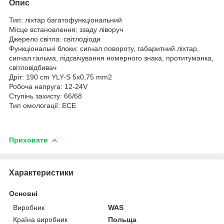
Опис
Тип: ліхтар багатофункціональний
Місце встановлення: ззаду ліворуч
Джерело світла: світлодіоди
Функціональні блоки: сигнал повороту, габаритний ліхтар,
сигнал гальма, підсвічування номерного знака, протитуманка,
світловідбивач
Дріт: 190 cm YLY-S 5x0,75 mm
2
Робоча напруга: 12-24V
Ступінь захисту: 66/68
Тип омологації: ECE
Приховати
Характеристики
Основні
Виробник
WAS
Країна виробник
Польща