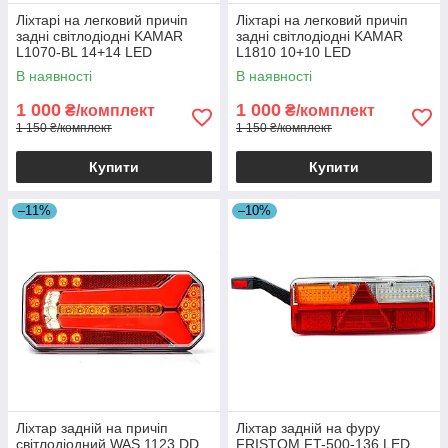
Ліхтарі на легковий причіп
Ліхтарі на легковий причіп
задні світлодіодні KAMAR
задні світлодіодні KAMAR
L1070-BL 14+14 LED
L1810 10+10 LED
стоп+габарит+поворот+підсві
стоп+габарит+поворот
В наявності
В наявності
чування номера
1 000
1 000
₴/комплект
₴/комплект
1 150 ₴/комплект
1 150 ₴/комплект
Купити
Купити
–11%
–10%
Ліхтар задній на причіп
Ліхтар задній на фуру
світлодіодний WAS 1123 DD
FRISTOM FT-500-136 LED