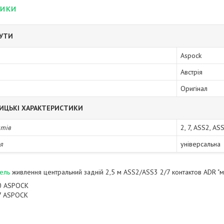
тики
БУТИ
Aspock
Австрія
Оригінал
ИЦЬКІ ХАРАКТЕРИСТИКИ
ктів
2, 7, ASS2, AS
я
універсальна
ель
живлення центральний задній 2,5 м ASS2/ASS3 2/7 контактов ADR "
0 ASPOCK
7 ASPOCK