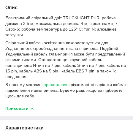
Опис
Електричний спіральний дріт TRUCKLIGHT PUR, робоча
довжина 3,5 м, максимальна довжина 4 м, з розетками, 7,
Євро-6; робоча температура до 125* С; тип N; алюмінієві
заглушки
Спіральний кабель освітлення використовується для
з'єднання електрообладнання тягача і причепа. Подібний
з'єднувальний кабель тягач-причіп може бути представлений
різними типами. Стандартно це: кручений кабель
напівпричепа N-тип на 7 pin, кабель S-тип на 7 pin, кабель на
15 pin, кабель ABS на 5 pin і кабель EBS 7 pin, а також їх
поєднання.
В нашому магазині
представлені
різноманітні варіанти кабелю
підключення напівпричепа. Будемо раді, якщо ви підберете
щось для себе.
Приховати
Характеристики