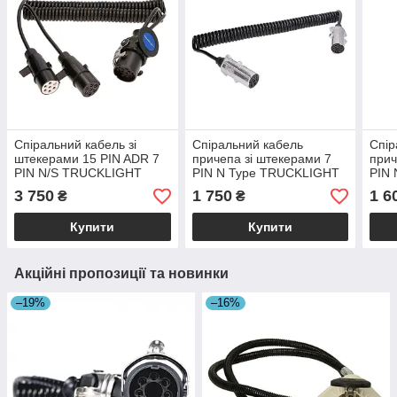
Спіральний кабель зі
Спіральний кабель
Спір
штекерами 15 PIN ADR 7
причепа зі штекерами 7
прич
PIN N/S TRUCKLIGHT
PIN N Type TRUCKLIGHT
PIN
(ISO 1185 ISO 3731 ISO
(ISO 1185) 4,5 м метал
(ISO
3 750
1 750
1 6
₴
₴
12098) EURO6 пластик
Купити
Купити
Акційні пропозиції та новинки
–19%
–16%