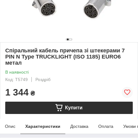
Спіральний кабель причепа зі штекерами 7
PIN N Type TRUCKLIGHT (ISO 1185) EURO6
метал
В наявності
Код: T5749
Роздріб
1 344
₴
Купити
Опис
Характеристики
Доставка
Оплата
Умови 