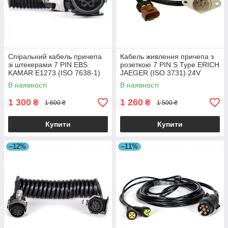
Спіральний кабель причепа
Кабель живлення причепа з
зі штекерами 7 PIN EBS
розеткою 7 PIN S Type ERICH
KAMAR E1273 (ISO 7638-1)
JAEGER (ISO 3731) 24V
3,8 м
В наявності
В наявності
1 300
1 260
₴
₴
1 600 ₴
1 500 ₴
Купити
Купити
–12%
–11%