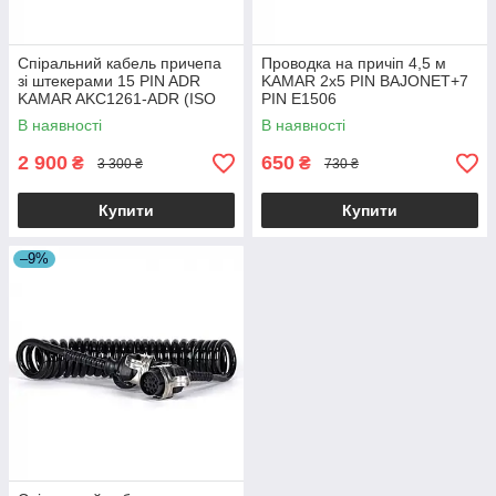
Спіральний кабель причепа
Проводка на причіп 4,5 м
зі штекерами 15 PIN ADR
KAMAR 2x5 PIN BAJONET+7
KAMAR AKC1261-ADR (ISO
PIN E1506
12098) 24V 3,8 м
В наявності
В наявності
2 900
650
₴
₴
3 300 ₴
730 ₴
Купити
Купити
–9%