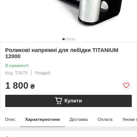
Роликові напрямні для лебідки TITANIUM
12000
В наявності
Код: T5675
Роздріб
1 800
₴
Купити
Опис
Характеристики
Доставка
Оплата
Умови 