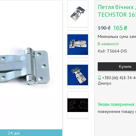
Петля бічних
TECHSTOR 165
165 ₴
190 ₴
Мінімальна сума зам
В наявності
Код:
T5664-DIS
Купити
+380 (66) 418-34-4
Дмитро
повернення товару 
24 дні