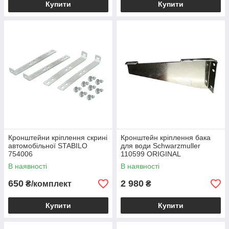
Купити
Купити
Кронштейни кріплення скрині
Кронштейн кріплення бака
автомобільної STABILO
для води Schwarzmuller
754006
110599 ORIGINAL
алюмінієвий правий
В наявності
В наявності
650
2 980
₴/комплект
₴
Купити
Купити