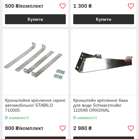
500
1 300
₴/комплект
₴
Купити
Купити
Кронштейни кріплення скрині
Кронштейн кріплення бака
автомобільної STABILO
для води Schwarzmuller
710005
110598 ORIGINAL
алюмінієвий лівий
В наявності
В наявності
800
2 980
₴/комплект
₴