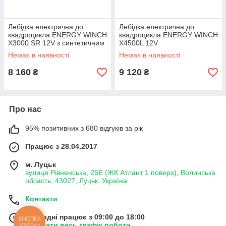
Лебідка електрична до
Лебідка електрична до
квадроцикла ENERGY WINCH
квадроцикла ENERGY WINCH
Х3000 SR 12V з синтетичним
Х4500L 12V
тросом
Немає в наявності
Немає в наявності
8 160
9 120
₴
₴
Про нас
95% позитивних з 680 відгуків за рік
Працює з 28.04.2017
м. Луцьк
вулиця Рівненська, 25Е (ЖК Атлант 1 поверх), Волинська
область, 43027, Луцьк, Україна
Контакти
Сьогодні працює з 09:00 до 18:00
КНОПКА
Показати весь графік роботи
ЗВ'ЯЗКУ