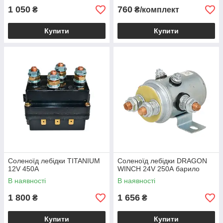
1 050
760
₴
₴/комплект
Купити
Купити
Соленоїд лебідки TITANIUM
Соленоїд лебідки DRAGON
12V 450А
WINCH 24V 250А барило
В наявності
В наявності
1 800
1 656
₴
₴
Купити
Купити