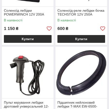
Соленоїд лебідки
Соленоїд-реле лебідки бочка
POWERWINCH 12V 200А
TECHSTOR 12V 250А
В наявності
В наявності
1 150
600
₴
₴
Купити
Купити
Пульт керування лебідки
Підшипник нейлоновий
дротовий універсальний 12-
лебідки T-MAX EW-6500-